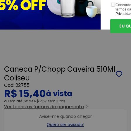
Concordo
termos d
Privacida
EU Q
Caneca P/Chopp Caveira 510Ml
Coliseu
22755
R$ 15,40
ou
6x
de
R$ 2,57
sem juros
Ver todas as formas de pagamento
Avise-me quando chegar
Quero ser avisado!