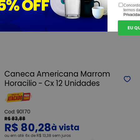
Concordo
termos d
Privacida
EU Q
Caneca Americana Marrom
Horacilio - Cx 12 Unidades
90170
R$ 83,88
R$ 80,28
ou
6x
de
R$ 13,38
sem juros