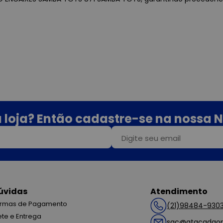
 loja? Então cadastre-se na nossa N
úvidas
Atendimento
rmas de Pagamento
(21)98484-930
ete e Entrega
sac@atacadaop