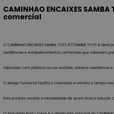
CAMINHAO ENCAIXES SAMBA TO
comercial
O CAMINHAO ENCAIXES SAMBA TOYS 871 SAMBA TOYS é ideal pa
residências e estabelecimentos comerciais que valorizam pra
Fabricado com plástico na cor sortidas, oferece resistênci
O design funcional facilita o manuseio e otimiza o tempo nas
Este produto resolve a necessidade de quem busca solução co
O Atacadão Posto Treze é o distribuidor principal do CAMINHA