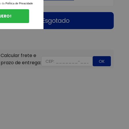
s da
Política de Privacidade
UERO!
Esgotado
OK