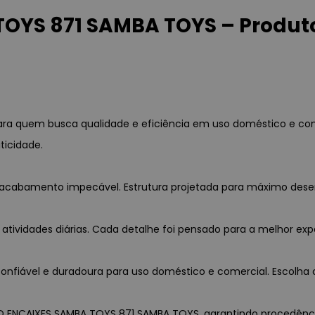
YS 871 SAMBA TOYS – Produto
ra quem busca qualidade e eficiência em uso doméstico e com
ticidade.
a e acabamento impecável. Estrutura projetada para máximo des
 atividades diárias. Cada detalhe foi pensado para a melhor exp
nfiável e duradoura para uso doméstico e comercial. Escolha c
O ENCAIXES SAMBA TOYS 871 SAMBA TOYS, garantindo procedência, 