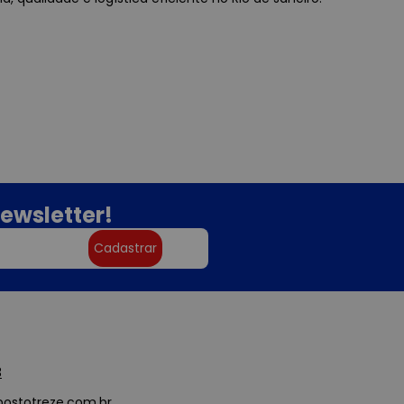
ewsletter!
Cadastrar
3
ostotreze.com.br