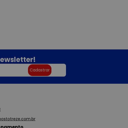
ewsletter!
Cadastrar
3
ostotreze.com.br
ionamento