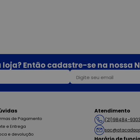
 loja? Então cadastre-se na nossa N
úvidas
Atendimento
rmas de Pagamento
(21)98484-930
ete e Entrega
sac@atacadaop
oca e devolução
Horário de func