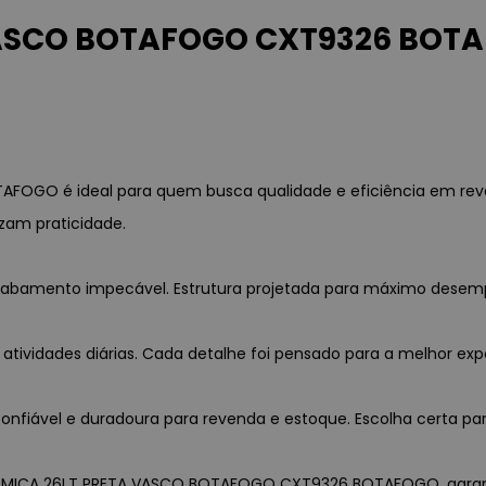
ASCO BOTAFOGO CXT9326 BOTAF
OGO é ideal para quem busca qualidade e eficiência em reve
zam praticidade.
 acabamento impecável. Estrutura projetada para máximo desem
 atividades diárias. Cada detalhe foi pensado para a melhor exp
nfiável e duradoura para revenda e estoque. Escolha certa par
 TERMICA 26LT PRETA VASCO BOTAFOGO CXT9326 BOTAFOGO, garantin