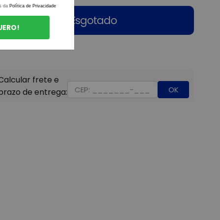
s da
Política de Privacidade
Esgotado
UERO!
OK