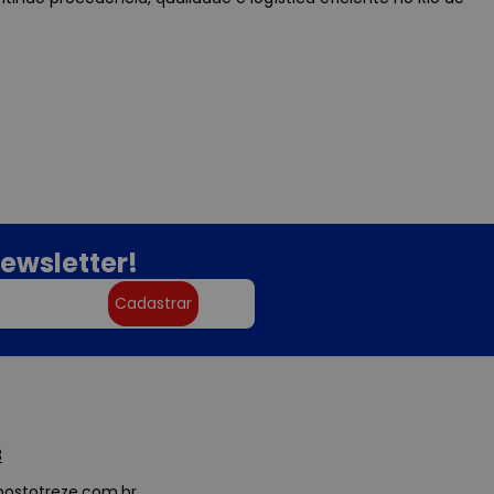
ewsletter!
Cadastrar
3
ostotreze.com.br