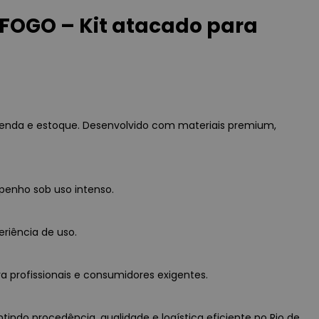
OGO – Kit atacado para
nda e estoque. Desenvolvido com materiais premium,
penho sob uso intenso.
eriência de uso.
a profissionais e consumidores exigentes.
do procedência, qualidade e logística eficiente no Rio de