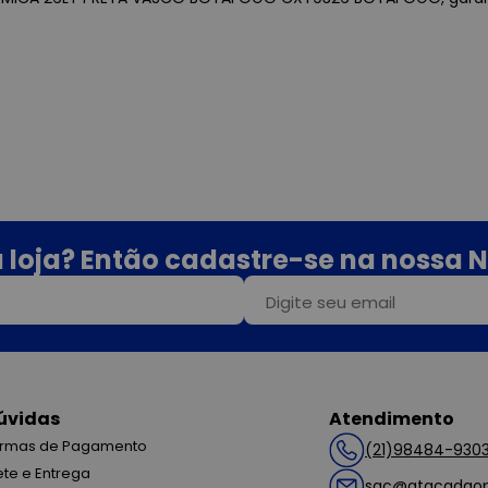
 loja? Então cadastre-se na nossa N
úvidas
Atendimento
rmas de Pagamento
(21)98484-930
ete e Entrega
sac@atacadaop