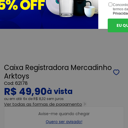
Concordo
termos d
Privacida
EU Q
Caixa Registradora Mercadinho
Arktoys
62178
R$ 49,90
ou
6x
de
R$ 8,32
sem juros
Ver todas as formas de pagamento
Avise-me quando chegar
Quero ser avisado!