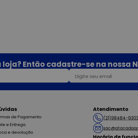
 loja? Então cadastre-se na nossa N
úvidas
Atendimento
rmas de Pagamento
(21)98484-930
ete e Entrega
sac@atacadaop
oca e devolução
Horário de func