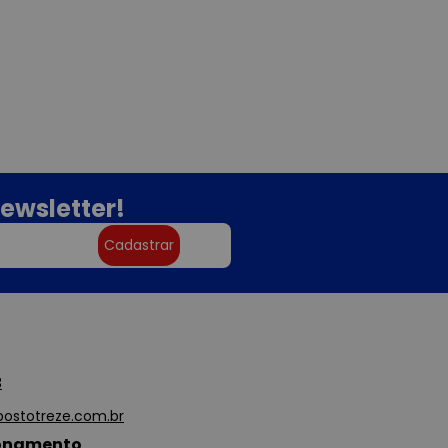
ewsletter!
Cadastrar
3
ostotreze.com.br
ionamento