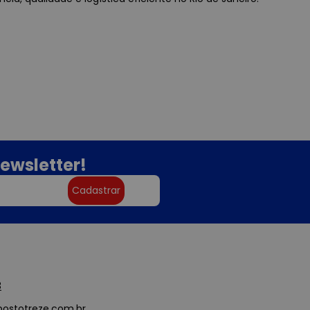
ewsletter!
Cadastrar
3
ostotreze.com.br