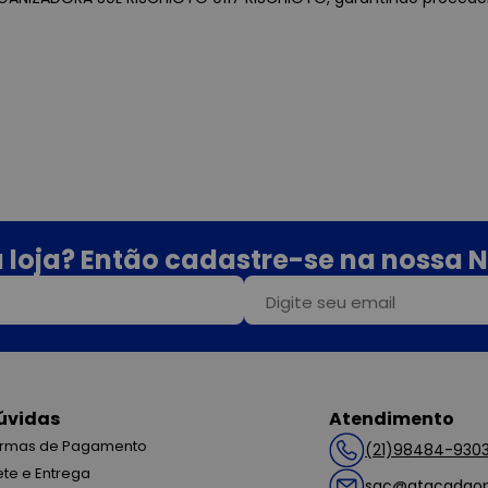
 loja? Então cadastre-se na nossa N
úvidas
Atendimento
rmas de Pagamento
(21)98484-930
ete e Entrega
sac@atacadaop