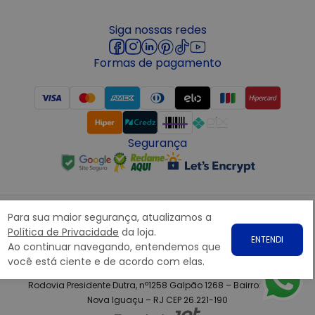
Siga nossas redes
Formas de pagamento
Segurança
Para sua maior segurança, atualizamos a
Política de Privacidade
da loja.
ENTENDI
Ao continuar navegando, entendemos que
Copyright © 2022 ATACADÃO POSTO 13 - Todos os direitos
você está ciente e de acordo com elas.
reservados. CNPJ: 15.360.767/0001-07
Rodovia Presidente Dutra, nº1258 Galpão 1268 – Bairro: Prata,
Nova Iguaçu – RJ CEP 26.221-190