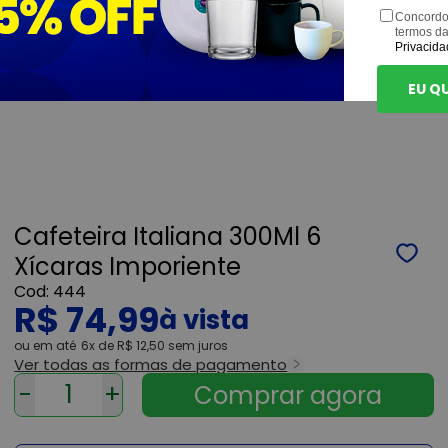
Concordo
termos d
Privacida
EU Q
Cafeteira Italiana 300Ml 6
Xícaras Imporiente
444
R$ 74,99
ou
6x
de
R$ 12,50
sem juros
Ver todas as formas de pagamento
-
+