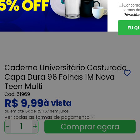
Concordo
termos d
Privacida
EU Q
Caderno Universitário Costurado
Capa Dura 96 Folhas 1M Nova
Teen Multi
61969
R$ 9,99
ou
6x
de
R$ 1,67
sem juros
Ver todas as formas de pagamento
-
+