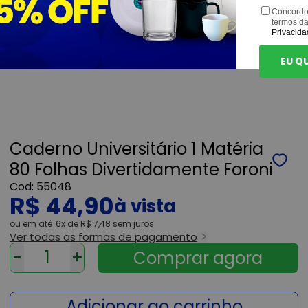
Concordo
termos d
Privacida
EU Q
Caderno Universitário 1 Matéria
80 Folhas Divertidamente Foroni
55048
R$ 44,90
ou
6x
de
R$ 7,48
sem juros
Ver todas as formas de pagamento
-
+