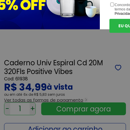
Concordo
termos d
Privacida
EU Q
Caderno Univ Espiral Cd 20M
320Fls Positive Vibes
61938
R$ 34,99
ou
6x
de
R$ 5,83
sem juros
Ver todas as formas de pagamento
-
+