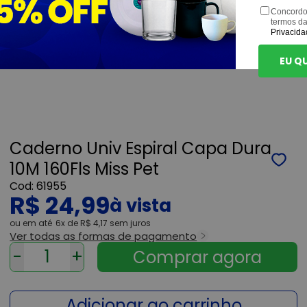
Concordo
termos d
Privacida
EU Q
Caderno Univ Espiral Capa Dura
10M 160Fls Miss Pet
61955
R$ 24,99
ou
6x
de
R$ 4,17
sem juros
Ver todas as formas de pagamento
-
+