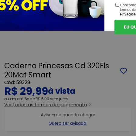
Concordo
termos d
Privacida
EU Q
Caderno Princesas Cd 320Fls
20Mat Smart
59329
R$ 29,99
ou
6x
de
R$ 5,00
sem juros
Ver todas as formas de pagamento
Avise-me quando chegar
Quero ser avisado!