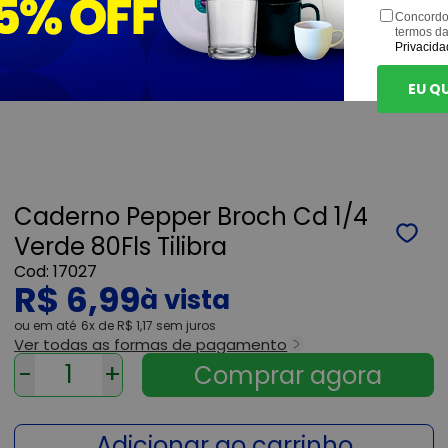
Concordo
termos d
Privacida
EU Q
Caderno Pepper Broch Cd 1/4
Verde 80Fls Tilibra
17027
R$ 6,99
ou
6x
de
R$ 1,17
sem juros
Ver todas as formas de pagamento
-
+