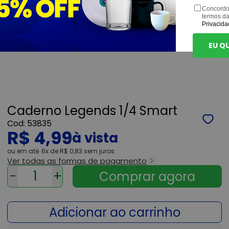
Concordo
termos d
Privacida
EU Q
Caderno Legends 1/4 Smart
53835
R$ 4,99
ou
6x
de
R$ 0,83
sem juros
Ver todas as formas de pagamento
-
+