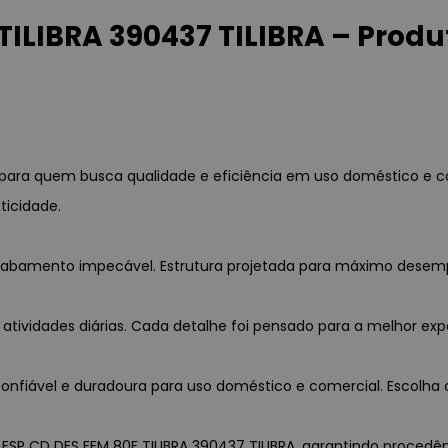
ILIBRA 390437 TILIBRA – Produ
l para quem busca qualidade e eficiência em uso doméstico e 
ticidade.
 acabamento impecável. Estrutura projetada para máximo desem
 atividades diárias. Cada detalhe foi pensado para a melhor exp
nfiável e duradoura para uso doméstico e comercial. Escolha c
ESP CD DES FEM 80F TILIBRA 390437 TILIBRA, garantindo procedênci