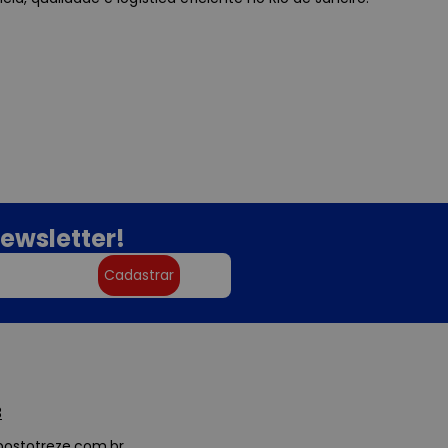
ewsletter!
Cadastrar
3
ostotreze.com.br