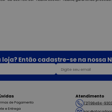
 loja? Então cadastre-se na nossa N
úvidas
Atendimento
rmas de Pagamento
(21)98484-930
ete e Entrega
sac@atacadaop