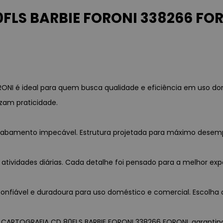
LS BARBIE FORONI 338266 FORO
NI é ideal para quem busca qualidade e eficiência em uso do
zam praticidade.
 acabamento impecável. Estrutura projetada para máximo desem
 atividades diárias. Cada detalhe foi pensado para a melhor exp
nfiável e duradoura para uso doméstico e comercial. Escolha c
O CARTOGRAFIA CD 80FLS BARBIE FORONI 338266 FORONI, garantindo