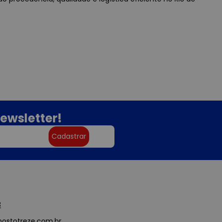
ewsletter!
Cadastrar
3
ostotreze.com.br