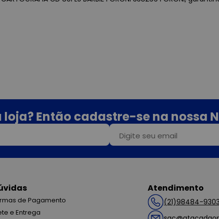
 loja? Então cadastre-se na nossa N
úvidas
Atendimento
rmas de Pagamento
(21)98484-930
ete e Entrega
sac@atacadaop