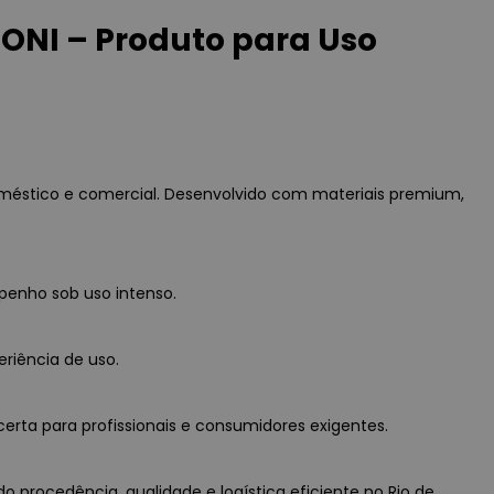
NI – Produto para Uso
méstico e comercial. Desenvolvido com materiais premium,
penho sob uso intenso.
eriência de uso.
erta para profissionais e consumidores exigentes.
 procedência, qualidade e logística eficiente no Rio de