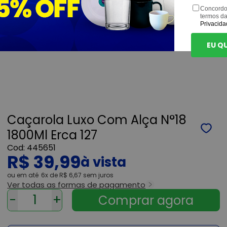
Concordo
termos d
Privacida
EU Q
Caçarola Luxo Com Alça N°18
1800Ml Erca 127
445651
R$ 39,99
ou
6x
de
R$ 6,67
sem juros
Ver todas as formas de pagamento
-
+