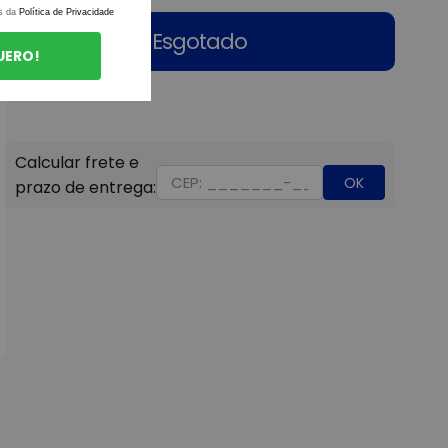
s da
Política de Privacidade
Esgotado
UERO!
OK