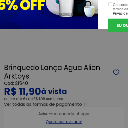
Concordo
termos d
Privacida
EU Q
Brinquedo Lança Agua Alien
Arktoys
21540
R$ 11,90
ou
6x
de
R$ 1,98
sem juros
Ver todas as formas de pagamento
Avise-me quando chegar
Quero ser avisado!