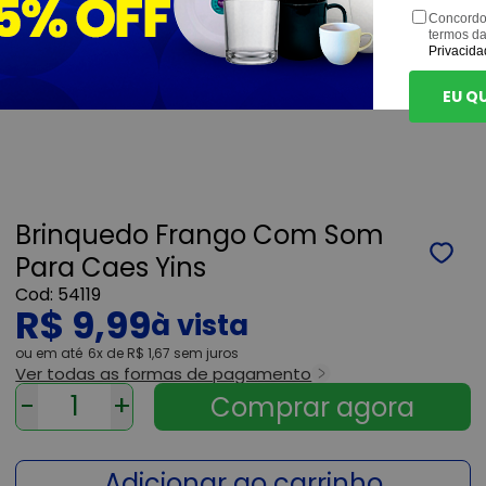
Concordo
termos d
Privacida
EU Q
Brinquedo Frango Com Som
Para Caes Yins
54119
R$ 9,99
ou
6x
de
R$ 1,67
sem juros
Ver todas as formas de pagamento
-
+