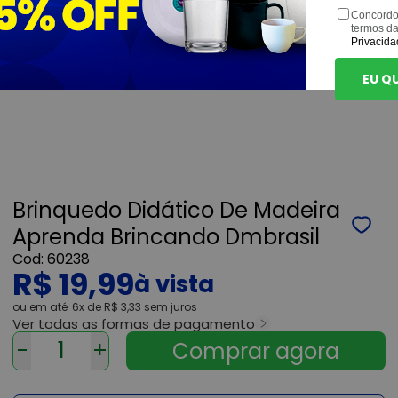
Concordo
termos d
Privacida
EU Q
Brinquedo Didático De Madeira
Aprenda Brincando Dmbrasil
60238
R$ 19,99
ou
6x
de
R$ 3,33
sem juros
Ver todas as formas de pagamento
-
+