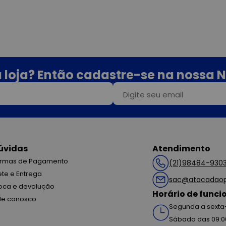
 loja? Então cadastre-se na nossa N
úvidas
Atendimento
rmas de Pagamento
(21)98484-930
ete e Entrega
sac@atacadaop
oca e devolução
Horário de func
le conosco
Segunda a sexta-
Sábado das 09:0