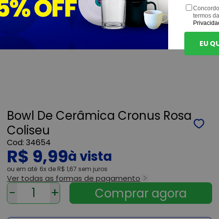
Concordo
termos d
Privacida
EU Q
Bowl De Cerâmica Cronus Rosa
Coliseu
34654
R$ 9,99
ou
6x
de
R$ 1,67
sem juros
Ver todas as formas de pagamento
-
+