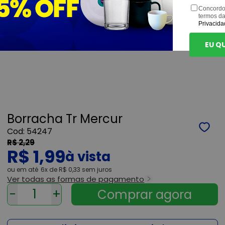
Concordo
termos d
Privacida
EU Q
Borracha Tr Mercur
54247
R$ 2,29
R$ 1,99
ou
6x
de
R$ 0,33
sem juros
Ver todas as formas de pagamento
-
+