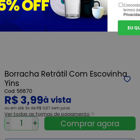
Concordo
termos d
Privacida
EU Q
Borracha Retrátil Com Escovinha
Yins
56870
R$ 3,99
ou
6x
de
R$ 0,67
sem juros
Ver todas as formas de pagamento
-
+