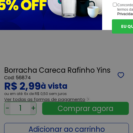
Concordo
termos d
Privacida
EU Q
Borracha Careca Rafinho Yins
56874
R$ 2,99
ou
6x
de
R$ 0,50
sem juros
Ver todas as formas de pagamento
-
+