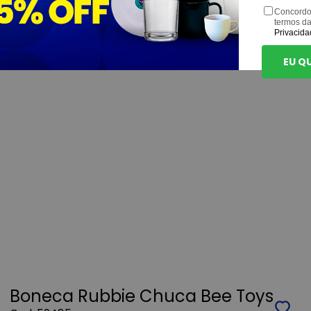
Concordo
termos d
Privacida
EU Q
Boneca Rubbie Chuca Bee Toys