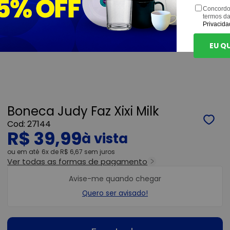
Concordo
termos d
Privacida
EU Q
Boneca Judy Faz Xixi Milk
27144
R$ 39,99
ou
6x
de
R$ 6,67
sem juros
Ver todas as formas de pagamento
Avise-me quando chegar
Quero ser avisado!