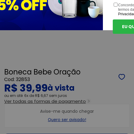
Concordo
termos d
Privacida
EU Q
Boneca Bebe Oração
32853
R$ 39,99
ou
6x
de
R$ 6,67
sem juros
Ver todas as formas de pagamento
Avise-me quando chegar
Quero ser avisado!