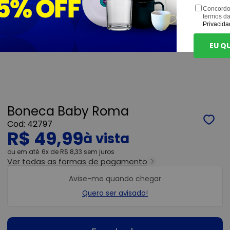
Concordo
termos d
Privacida
EU Q
Boneca Baby Roma
42797
R$ 49,99
ou
6x
de
R$ 8,33
sem juros
Ver todas as formas de pagamento
Avise-me quando chegar
Quero ser avisado!