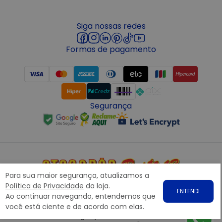
Siga nossas redes
Formas de pagamento
Segurança
Para sua maior segurança, atualizamos a
Copyright © 2022 ATACADÃO POSTO 13 - Todos os direitos
Política de Privacidade
da loja.
ENTENDI
reservados. CNPJ: 15.360.767/0001-07
Ao continuar navegando, entendemos que
Rodovia Presidente Dutra, nº1258 Galpão 1268 – Bairro: Prata,
você está ciente e de acordo com elas.
Nova Iguaçu – RJ CEP 26.221-190