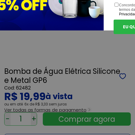
Concordo
termos d
Privacida
EU Q
Bomba de Água Elétrica Silicone
e Metal GP6
62482
R$ 19,99
ou
6x
de
R$ 3,33
sem juros
Ver todas as formas de pagamento
-
+