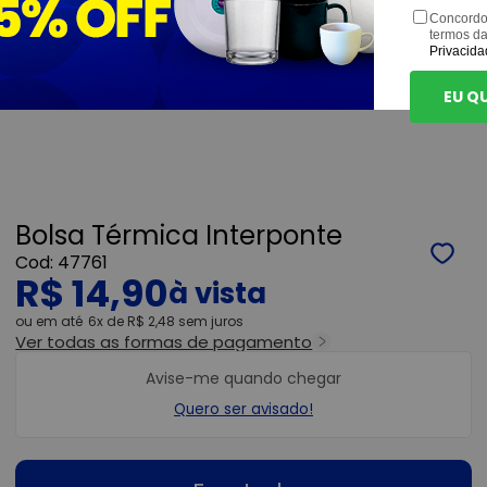
Concordo
termos d
Privacida
EU Q
Bolsa Térmica Interponte
47761
R$ 14,90
ou
6x
de
R$ 2,48
sem juros
Ver todas as formas de pagamento
Avise-me quando chegar
Quero ser avisado!