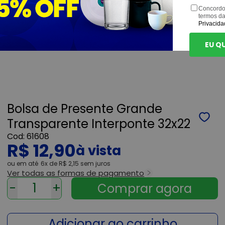
Concordo
termos d
Privacida
EU Q
Bolsa de Presente Grande
Transparente Interponte 32x22
61608
R$ 12,90
ou
6x
de
R$ 2,15
sem juros
Ver todas as formas de pagamento
-
+