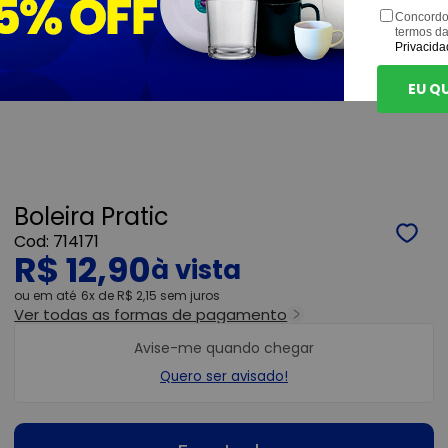
Concordo
termos d
Privacida
EU Q
Boleira Pratic
714171
R$ 12,90
ou
6x
de
R$ 2,15
sem juros
Ver todas as formas de pagamento
Avise-me quando chegar
Quero ser avisado!