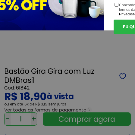
Concordo
termos d
Privacida
EU Q
Bastão Gira Gira com Luz
DMBrasil
61842
R$ 18,90
ou
6x
de
R$ 3,15
sem juros
Ver todas as formas de pagamento
-
+