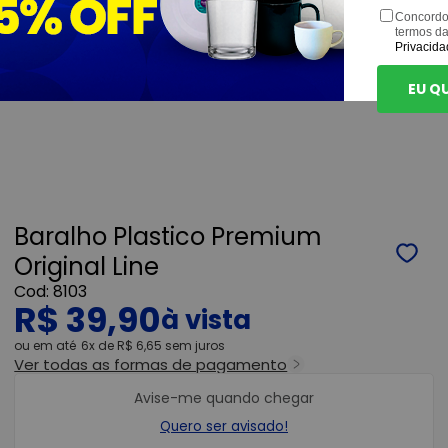
Concordo
termos d
Privacida
EU Q
Baralho Plastico Premium
Original Line
8103
R$ 39,90
ou
6x
de
R$ 6,65
sem juros
Ver todas as formas de pagamento
Avise-me quando chegar
Quero ser avisado!