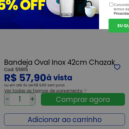
Concordo
termos d
Privacida
EU Q
Bandeja Oval Inox 42cm Chazak
55915
R$ 57,90
ou
6x
de
R$ 9,65
sem juros
Ver todas as formas de pagamento
-
+