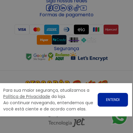
Siga nossas redes
Formas de pagamento
Segurança
Para sua maior segurança, atualizamos a
Copyright © 2022 ATACADÃO POSTO 13 - Todos os direitos
Política de Privacidade
da loja.
ENTENDI
reservados. CNPJ: 15.360.767/0001-07
Ao continuar navegando, entendemos que
Rodovia Presidente Dutra, nº1258 Galpão 1268 – Bairro: Prata,
você está ciente e de acordo com elas.
Nova Iguaçu – RJ CEP 26.221-190