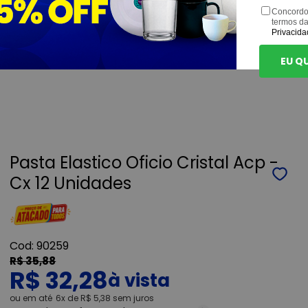
Concordo
termos d
Privacida
EU Q
Pasta Elastico Oficio Cristal Acp -
Cx 12 Unidades
90259
R$ 35,88
R$ 32,28
ou
6x
de
R$ 5,38
sem juros