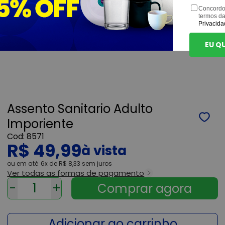
Concordo
termos d
Privacida
EU Q
Assento Sanitario Adulto
Imporiente
8571
R$ 49,99
ou
6x
de
R$ 8,33
sem juros
Ver todas as formas de pagamento
-
+