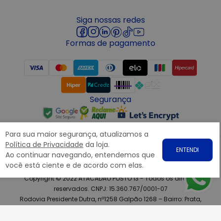
Siga nossas redes
Formas de pagamento
Segurança
Para sua maior segurança, atualizamos a
Política de Privacidade
da loja.
ENTENDI
Ao continuar navegando, entendemos que
você está ciente e de acordo com elas.
Copyright © 2022 ATACADÃO POSTO 13 - Todos os direitos
reservados. CNPJ: 15.360.767/0001-07
Rodovia Presidente Dutra, nº1258 Galpão 1268 – Bairro: Prata,
Nova Iguaçu – RJ CEP 26.221-190