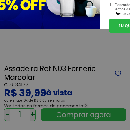
Concordo
termos d
Privacida
EU Q
Assadeira Ret N03 Fornerie
Marcolar
34177
R$ 39,99
ou
6x
de
R$ 6,67
sem juros
Ver todas as formas de pagamento
-
+