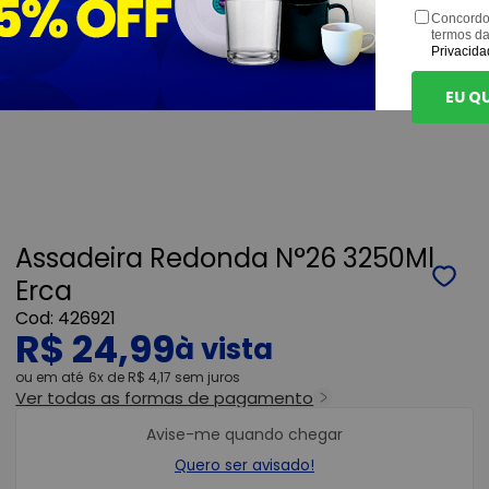
Concordo
termos d
Privacida
EU Q
Assadeira Redonda N°26 3250Ml
Erca
426921
R$ 24,99
ou
6x
de
R$ 4,17
sem juros
Ver todas as formas de pagamento
Avise-me quando chegar
Quero ser avisado!