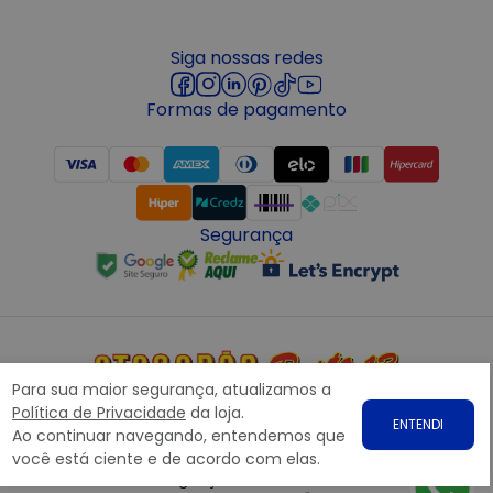
Siga nossas redes
Formas de pagamento
Segurança
Para sua maior segurança, atualizamos a
Copyright © 2022 ATACADÃO POSTO 13 - Todos os direitos
Política de Privacidade
da loja.
ENTENDI
reservados. CNPJ: 15.360.767/0001-07
Ao continuar navegando, entendemos que
Rodovia Presidente Dutra, nº1258 Galpão 1268 – Bairro: Prata,
você está ciente e de acordo com elas.
Nova Iguaçu – RJ CEP 26.221-190