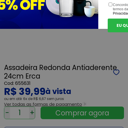
Concordo
termos d
Privacida
EU Q
Assadeira Redonda Antiaderente
24cm Erca
655631
R$ 39,99
ou
6x
de
R$ 6,67
sem juros
Ver todas as formas de pagamento
-
+