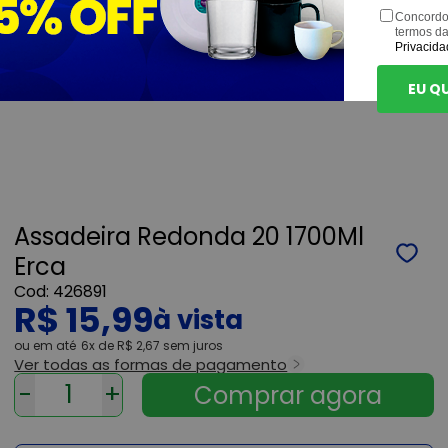
Concordo
termos d
Privacida
EU Q
Assadeira Redonda 20 1700Ml
Erca
426891
R$ 15,99
ou
6x
de
R$ 2,67
sem juros
Ver todas as formas de pagamento
-
+