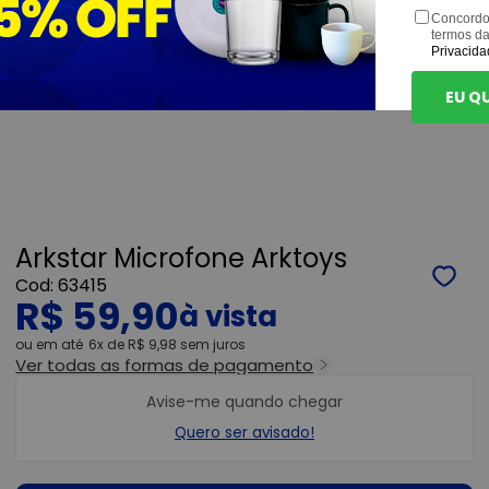
Concordo
termos d
Privacida
EU Q
Arkstar Microfone Arktoys
63415
R$ 59,90
ou
6x
de
R$ 9,98
sem juros
Ver todas as formas de pagamento
Avise-me quando chegar
Quero ser avisado!