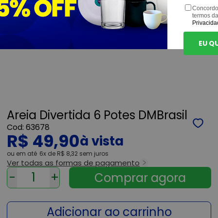
Concordo
termos d
Privacida
EU Q
Areia Divertida 6 Potes DMBrasil
63678
R$ 49,90
ou
6x
de
R$ 8,32
sem juros
Ver todas as formas de pagamento
-
+