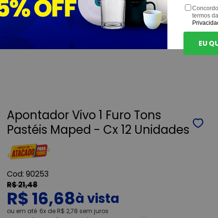
Concordo
termos d
Privacida
EU Q
Apontador Vivo 1 Furo Tons
Pastéis Maped - Cx 12 Unidades
90253
R$ 21,48
R$ 16,68
ou
6x
de
R$ 2,78
sem juros