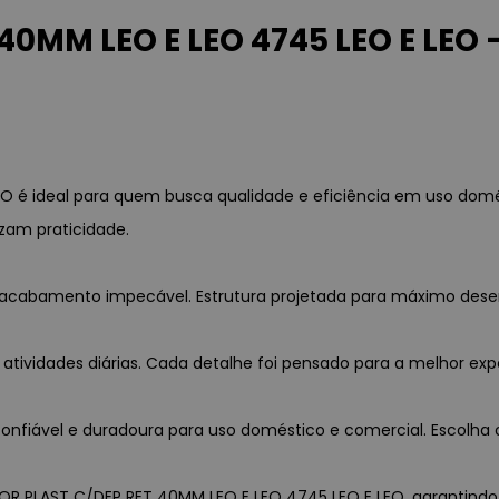
0MM LEO E LEO 4745 LEO E LEO 
 é ideal para quem busca qualidade e eficiência em uso domé
zam praticidade.
a e acabamento impecável. Estrutura projetada para máximo des
 atividades diárias. Cada detalhe foi pensado para a melhor exp
nfiável e duradoura para uso doméstico e comercial. Escolha c
OR PLAST C/DEP RET 40MM LEO E LEO 4745 LEO E LEO, garantindo p