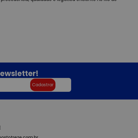
ewsletter!
Cadastrar
3
ostotreze.com.br