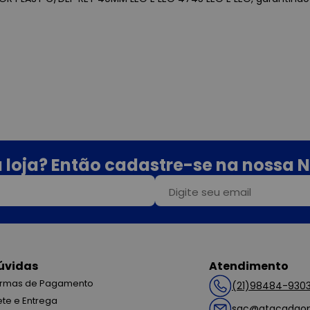
 loja? Então cadastre-se na nossa N
úvidas
Atendimento
rmas de Pagamento
(21)98484-930
ete e Entrega
sac@atacadaop