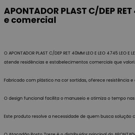
APONTADOR PLAST C/DEP RET 4
e comercial
O APONTADOR PLAST C/DEP RET 40MM LEO E LEO 4745 LEO E LEO
atende residências e estabelecimentos comerciais que valori
Fabricado com plástico na cor sortidas, oferece resistênci
O design funcional facilita o manuseio e otimiza o tempo nas
Este produto resolve a necessidade de quem busca solução co
O Atacadão Posto Treze é o distribuidor principal do APONTAD