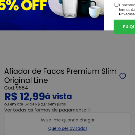
Concordo
termos d
Privacida
EU Q
Afiador de Facas Premium Slim
Original Line
9684
R$ 12,99
ou
6x
de
R$ 2,17
sem juros
Ver todas as formas de pagamento
Avise-me quando chegar
Quero ser avisado!